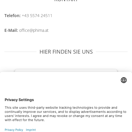
Telefon:
+43 5574 24511
E-Mail:
office@phima.at
HIER FINDEN SIE UNS
We need your consent to load the
OpenStreetMap service!
We use OpenStreetMap to embed content
that may collect data about your activity.
Please review the details and accept the
service to see this content.
More Information