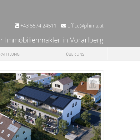
+43 5574 24511
office@phima.at
er Immobilienmakler in Vorarlberg
RMITTLUNG
ÜBER UNS