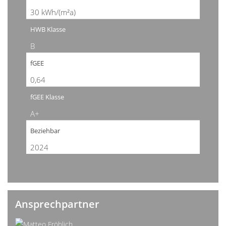
30 kWh/(m²a)
HWB Klasse
B
fGEE
0,64
fGEE Klasse
A+
Beziehbar
2024
Ansprechpartner