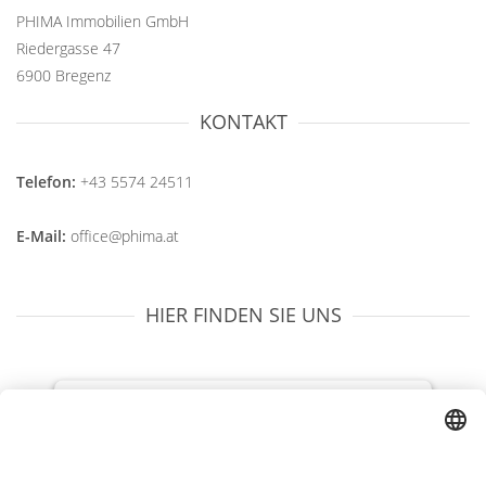
PHIMA Immobilien GmbH
Riedergasse 47
6900 Bregenz
KONTAKT
Telefon:
+43 5574 24511
E-Mail:
office@phima.at
HIER FINDEN SIE UNS
We need your consent to load the
OpenStreetMap service!
We use OpenStreetMap to embed content