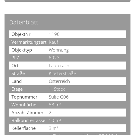
Datenblatt
ObjektNr.
1190
Vermarktungsart
Kauf
Objekttyp
Wohnung
PLZ
6923
Ort
Lauterach
Straße
Klosterstraße
Land
Österreich
Etage
1. Stock
Topnummer
Suite G06
Wohnfläche
58 m²
Anzahl Zimmer
2
Balkon/Terrasse
10 m²
Kellerfläche
3 m²