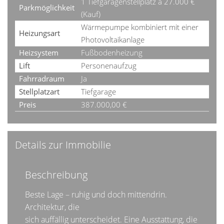
1 Tiefgaragenstellplatz à 27.000 €
Parkmöglichkeit
(Kauf)
Wärmepumpe kombiniert mit einer
Heizungsart
Photovoltaikanlage
Heizsystem
Fußbodenheizung
Lift
Personenaufzug
Fahrradraum
Ja
Stellplatzart
Tiefgarage
Preis
387.000,00 €
Details zur Immobilie
Beschreibung
Beste Lage – ruhig und doch mittendrin.
Architektur, die
sich auffällig unterscheidet. Eine Ausstattung, die