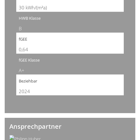
30 kWh/(m²a)
HWB Klasse
B
fGEE
0,64
fGEE Klasse
A+
Beziehbar
2024
Ansprechpartner