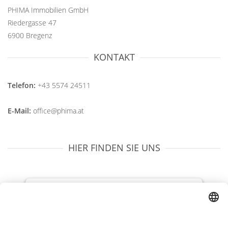
PHIMA Immobilien GmbH
Riedergasse 47
6900 Bregenz
KONTAKT
Telefon:
+43 5574 24511
E-Mail:
office@phima.at
HIER FINDEN SIE UNS
We need your consent to load the
OpenStreetMap service!
We use OpenStreetMap to embed content