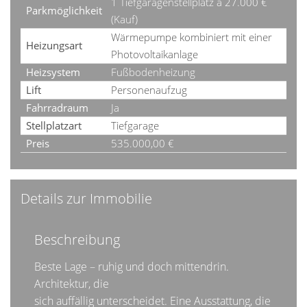
1 Tiefgaragenstellplatz à 27.000 €
Parkmöglichkeit
(Kauf)
Wärmepumpe kombiniert mit einer
Heizungsart
Photovoltaikanlage
Heizsystem
Fußbodenheizung
Lift
Personenaufzug
Fahrradraum
Ja
Stellplatzart
Tiefgarage
Preis
535.000,00 €
Details zur Immobilie
Beschreibung
Beste Lage – ruhig und doch mittendrin.
Architektur, die
sich auffällig unterscheidet. Eine Ausstattung, die