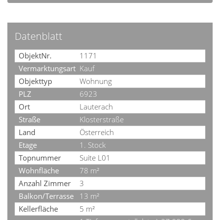
Datenblatt
ObjektNr.
1171
Vermarktungsart
Kauf
Objekttyp
Wohnung
PLZ
6923
Ort
Lauterach
Straße
Klosterstraße
Land
Österreich
Etage
1. Stock
Topnummer
Suite L01
Wohnfläche
78 m²
Anzahl Zimmer
3
Balkon/Terrasse
13 m²
Kellerfläche
5 m²