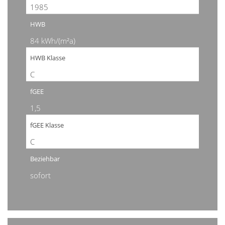
1985
HWB
84 kWh/(m²a)
HWB Klasse
C
fGEE
1,5
fGEE Klasse
C
Beziehbar
sofort