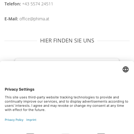
Telefon:
+43 5574 24511
E-Mail:
office@phima.at
HIER FINDEN SIE UNS
We need your consent to load the
OpenStreetMap service!
We use OpenStreetMap to embed content
that may collect data about your activity.
Please review the details and accept the
service to see this content.
More Information