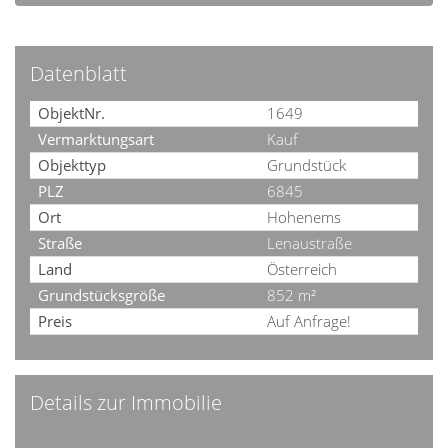
Datenblatt
ObjektNr.
1649
Vermarktungsart
Kauf
Objekttyp
Grundstück
PLZ
6845
Ort
Hohenems
Straße
Lenaustraße
Land
Österreich
Grundstücksgröße
852 m²
Preis
Auf Anfrage!
Details zur Immobilie