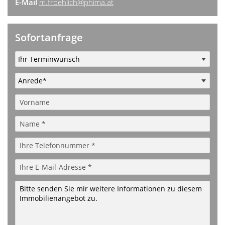
E-Mail
m.froehlich@phima.at
Sofortanfrage