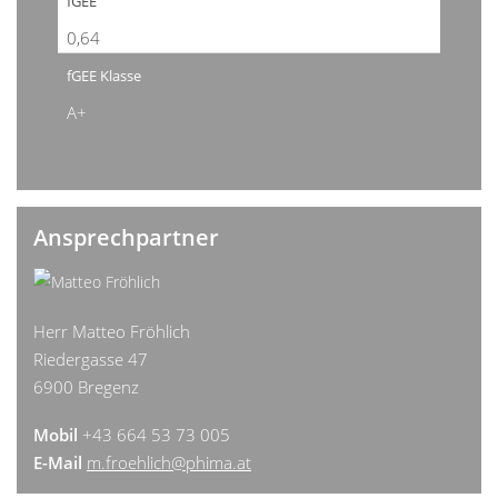
fGEE
0,64
fGEE Klasse
A+
Ansprechpartner
Herr Matteo Fröhlich
Riedergasse 47
6900 Bregenz
Mobil
+43 664 53 73 005
E-Mail
m.froehlich@phima.at