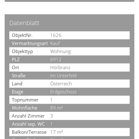
Datenblatt
ObjektNr.
1626
Vermarktungsart
Kauf
Objekttyp
Wohnung
PLZ
6912
Ort
Hörbranz
Straße
Im Unterfeld
Land
Österreich
Etage
Erdgeschoss
Topnummer
1
Wohnfläche
89 m²
Anzahl Zimmer
3
Anzahl sep. WC
1
Balkon/Terrasse
17 m²