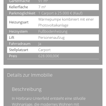
Gartenfläche
91 m²
Kellerfläche
7 m²
Parkmöglichkeit
1 Carport à 25.000 € (Kauf)
Wärmepumpe kombiniert mit einer
Heizungsart
Photovoltaikanlage
Heizsystem
Fußbodenheizung
Lift
Personenaufzug
Fahrradraum
Ja
Stellplatzart
Carport
Preis
628.000,00€
Details zur Immobilie
Beschreibung
In Hörbranz-Unterfeld entsteht eine stilvolle
Wohnanlage, die modernes Wohnen mit