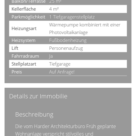
Balkon/Terrasse
25 m²
Kellerfläche
4 m²
Parkmöglichkeit
1 Tiefgaragenstellplatz
Wärmepumpe kombiniert mit einer
Heizungsart
Photovoltaikanlage
Heizsystem
Fußbodenheizung
Lift
Personenaufzug
Fahrradraum
Ja
Stellplatzart
Tiefgarage
Preis
Auf Anfrage!
Details zur Immobilie
Beschreibung
Die vom Harder Architekturbüro Früh geplante
Wohnanlage verspricht stilvolles und