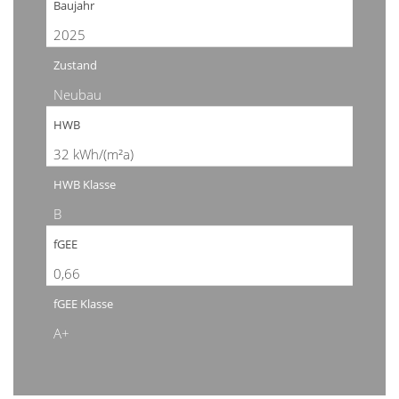
Baujahr
2025
Zustand
Neubau
HWB
32 kWh/(m²a)
HWB Klasse
B
fGEE
0,66
fGEE Klasse
A+