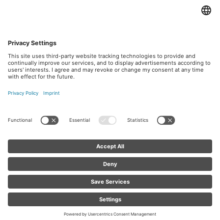
We need your consent to load the
OpenStreetMap service!
We use OpenStreetMap to embed content
that may collect data about your activity.
Please review the details and accept the
service to see this content.
More Information
Accept
powered by
Usercentrics Consent
Management Platform
Kontakt
Impressum
Datenschutz
Webdesign powered by