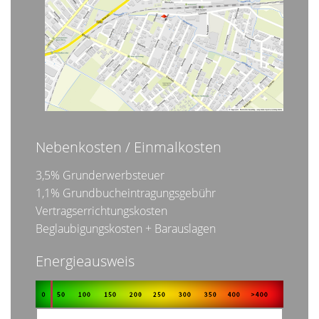
Nebenkosten / Einmalkosten
3,5% Grunderwerbsteuer
1,1% Grundbucheintragungsgebühr
Vertragserrichtungskosten
Beglaubigungskosten + Barauslagen
Energieausweis